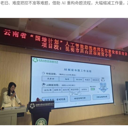
老旧、难度把控不准等难题，借助 AI 重构命题流程，大幅缩减工作量，