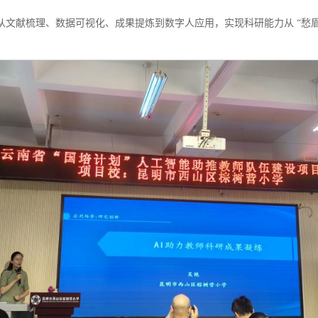
从文献梳理、数据可视化、成果提炼到数字人应用，实现科研能力从 “愁眉不展