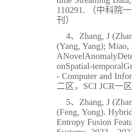
time Streaming Data
110291. （中科院
刊）
4、Zhang, J (Zhang
(Yang, Yang); Miao,
ANovelAnomalyDetec
onSpatial-temporalG
- Computer and Infor
二区，SCI JCR一区
5、Zhang, J (Zhang
(Feng, Yong). Hybri
Entropy Fusion Featur