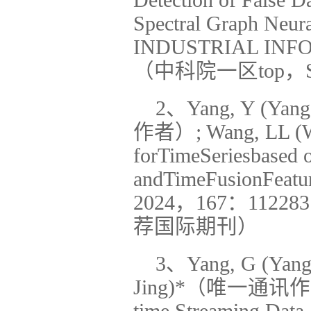
Detection of False D
Spectral Graph Neur
INDUSTRIAL INFO
（中科院一区top，S
2、Yang, Y (Yang
作者）; Wang, LL (Wan
forTimeSeriesbased 
andTimeFusionFeat
2024，167：1122
荐国际期刊）
3、Yang, G (Yang,
Jing)
*（唯一通讯作者）. A