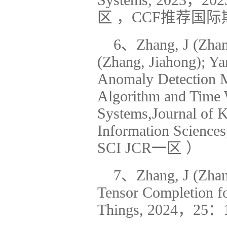
Systems, 2023，
区 ，CCF推荐国
6、Zhang, J (Zhang
(Zhang, Jiahong); Ya
Anomaly Detection M
Algorithm and Time 
Systems,Journal of 
Information Scienc
SCI JCR一区 ）
7、Zhang, J (Zhang,
Tensor Completion fo
Things, 2024
，25：