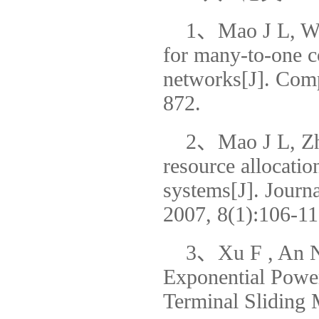
1、Mao J L, W
for many-to-one c
networks[J]. Com
872.
2、Mao J L, Zhi
resource allocatio
systems[J]. Journ
2007, 8(1):106-11
3、Xu F , An N 
Exponential Powe
Terminal Sliding 