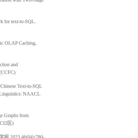
k for text-to-SQL.
tic OLAP Caching,
ction and
5 (CCFC)
e Chinese Text-to-SQL
l Linguistics: NAACL
ge Graphs from
(SCI2区)
3,46(04):780-