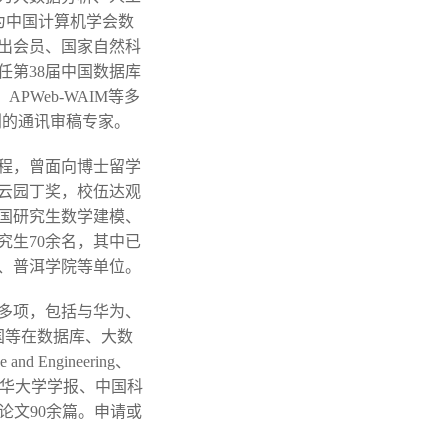
现为中国计算机学会数
出会员、国家自然科
任第38届中国数据库
APWeb-WAIM等多
刊的通讯审稿专家。
程，曾面向博士留学
云园丁奖，校伍达观
国研究生数学建模、
究生70余名，其中已
、普洱学院等单位。
目多项，包括与华为、
国等在数据库、大数
nd Engineering、
软件学报、清华大学学报、中国科
表论文90余篇。申请或