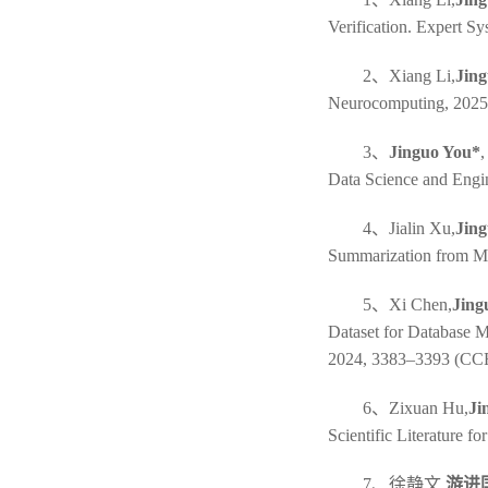
Verification. Expert 
2、Xiang Li,
Jin
Neurocomputing, 20
3、
Jinguo You
*
,
Data Science and En
4、Jialin Xu,
Jin
Summarization from M
5、Xi Chen,
Jing
Dataset for Database M
2024, 3383–3393 (CC
6、Zixuan Hu,
Ji
Scientific Literature 
7、徐静文,
游进