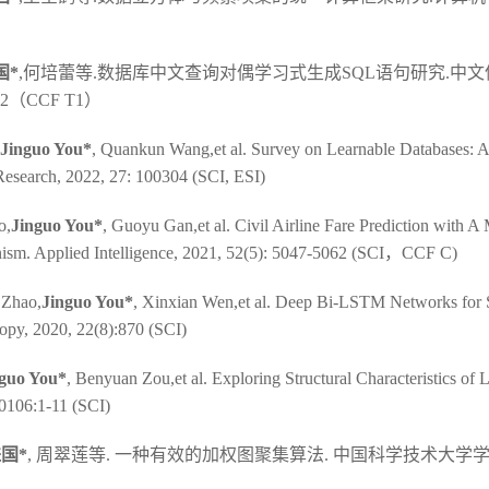
国*
,何培蕾等.数据库中文查询对偶学习式生成SQL语句研究.中
-172（CCF T1）
Jinguo You*
, Quankun Wang,et al. Survey on Learnable Databases: 
Research, 2022, 27: 100304 (SCI, ESI)
o,
Jinguo You*
, Guoyu Gan,et al. Civil Airline Fare Prediction with A 
nism. Applied Intelligence, 2021, 52(5): 5047-5062 (SCI，CCF C)
Zhao,
Jinguo You*
, Xinxian Wen,et al. Deep Bi-LSTM Networks for 
py, 2020, 22(8):870 (SCI)
guo You*
, Benyuan Zou,et al. Exploring Structural Characteristics of L
0106:1-11 (SCI)
国*
, 周翠莲等. 一种有效的加权图聚集算法. 中国科学技术大学学报, 2016