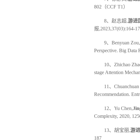
802（CCF T1）
8、赵志超,
游进
报,2023,37(03):164
9、Benyuan Zou,
Perspective. Big Data 
10、Zhichao Zha
stage Attention Mecha
11、Chuanchuan 
Recommendation. Entro
12、Yu Chen,
Jin
Complexity, 2020, 125
13、胡宝丽,
游进
187