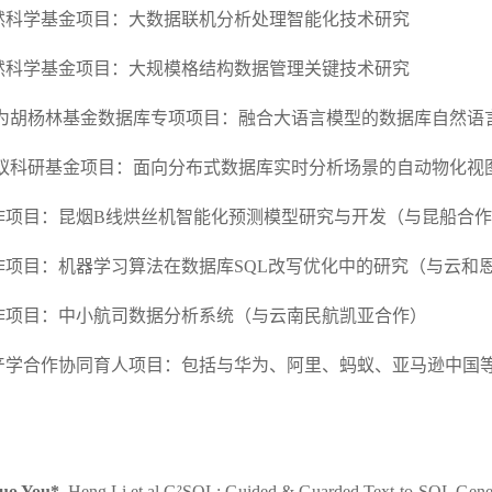
然科学基金项目：大数据联机分析处理智能化技术研究
然科学基金项目：大规模格结构数据管理关键技术研究
-华为胡杨林基金数据库专项项目：融合大语言模型的数据库自然
-蚂蚁科研基金项目：面向分布式数据库实时分析场景的自动物化视
作项目：昆烟B线烘丝机智能化预测模型研究与开发（与昆船合
作项目：机器学习算法在数据库SQL改写优化中的研究（与云和
作项目：中小航司数据分析系统（与云南民航凯亚合作）
产学合作协同育人项目：包括与华为、阿里、蚂蚁、亚马逊中国
guo You
*
, Heng Li,et al.G²SQL: Guided & Guarded Text-to-SQL Gene