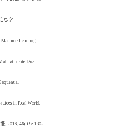
文信息学
A Machine Learning
Multi-attribute Dual-
Sequential
attices in Real World.
, 46(03): 180-