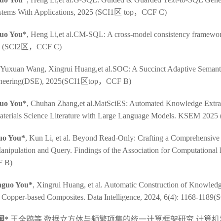
Systems With Applications, 2025 (SCI1区 top，CCF C)
guo You
*
, Heng Li,et al.CM-SQL: A cross-model consistency framewor
25 (SCI2区，CCF C)
 Yuxuan Wang, Xingrui Huang,et al.SOC: A Succinct Adaptive Seman
gineering(DSE), 2025(SCI1区top，CCF B)
guo You*
, Chuhan Zhang,et al.MatSciES: Automated Knowledge Extra
aterials Science Literature with Large Language Models. KSEM 202
uo You*
, Kun Li, et al. Beyond Read-Only: Crafting a Comprehensiv
anipulation and Query. Findings of the Association for Computationa
F B)
nguo You*
, Xingrui Huang, et al. Automatic Construction of Knowled
for Copper-based Composites. Data Intelligence, 2024, 6(4): 1168-1189
国*
,王全鹍等.数据立方体与频繁项集的统一计算框架研究.计算机学报,202