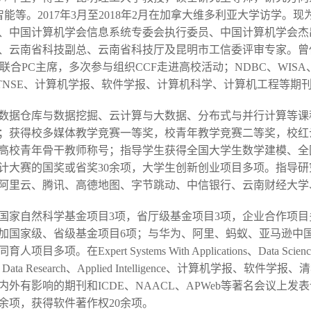
能等。2017年3月至2018年2月在加拿大维多利亚大学访学。
、中国计算机学会信息系统专委会执行委员、中国计算机学会杰
、云南省科技副总、云南省科技厅及昆明市工信委评审专家。曾
21联合PC主席，多次参与组织CCF走进高校活动；NDBC、WISA、
、TNSE、计算机学报、软件学报、计算机科学、计算机工程等期
数据仓库与数据挖掘、云计算与大数据、分布式与并行计算等课
；获得校多媒体教学竞赛一等奖，校青年教学竞赛二等奖，校红
高校青年骨干教师称号；指导学生获得全国大学生数学建模、全
计大赛的国奖或省奖30余项，大学生创新创业项目多项。指导研
阿里云、腾讯、高德地图、字节跳动、中信银行、云南财经大学
国家自然科学基金项目3项，省厅级基金项目3项，企业合作项
加国家级、省级基金项目6项；与华为、阿里、蚂蚁、亚马逊中
。在Expert Systems With Applications、Data Science a
、Big Data Research、Applied Intelligence、计算机学报、
外有影响的期刊和ICDE、NAACL、APWeb等著名会议上发
0余项，获得软件著作权20余项。