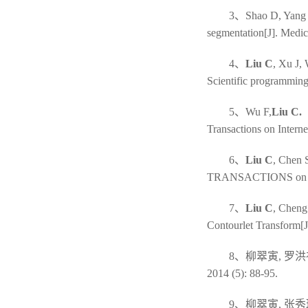
3、Shao D, Yang
segmentation[J]. Medic
4、
Liu C
, Xu J, 
Scientific programming
5、Wu F,
Liu C.
（
Transactions on Intern
6、
Liu C
, Chen 
TRANSACTIONS on Info
7、
Liu C
, Cheng
Contourlet Transform[J
8、柳翠寅, 罗洪
2014 (5): 88-95.
9、柳翠寅, 张秀