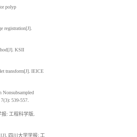
or polyp
 registration[J].
od[J]. KSII
et transform[J]. IEICE
 on Nonsubsampled
 7(3): 539-557.
报: 工程科学版,
J]. 四川大学学报: 工