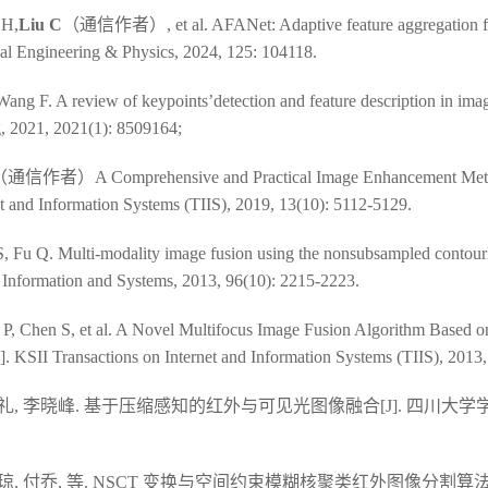
 H,
Liu C
（通信作者）, et al. AFANet: Adaptive feature aggregation f
al Engineering & Physics, 2024, 125: 104118.
Wang F. A review of keypoints’detection and feature description in image
, 2021, 2021(1): 8509164;
通信作者）A Comprehensive and Practical Image Enhancement Meth
et and Information Systems (TIIS), 2019, 13(10): 5112-5129.
S, Fu Q. Multi-modality image fusion using the nonsubsampled contourl
rmation and Systems, 2013, 96(10): 2215-2223.
 P, Chen S, et al. A Novel Multifocus Image Fusion Algorithm Based
]. KSII Transactions on Internet and Information Systems (TIIS), 2013,
礼, 李晓峰. 基于压缩感知的红外与可见光图像融合[J]. 四川大学学
琼, 付乔, 等. NSCT 变换与空间约束模糊核聚类红外图像分割算法[