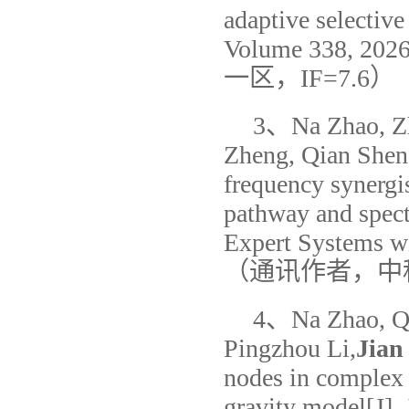
adaptive selectiv
Volume 338,
一区，IF=7.6）
3、Na Zhao, Zh
Zheng, Qian Shen
frequency synergi
pathway and spectra
Expert Systems wi
（通讯作者，中科
4、Na Zhao, Qi
Pingzhou Li,
Jian
nodes in complex
gravity model[J],