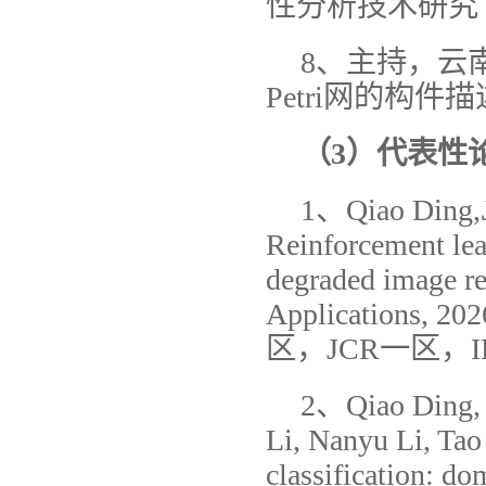
性分析技术研究
8、主持，云
Petri网的构
（3）代表性
1、Qiao Ding,
Reinforcement lea
degraded image re
Applications,
区，JCR一区，IF
2、Qiao Ding,
Li, Nanyu Li, Ta
classification: do