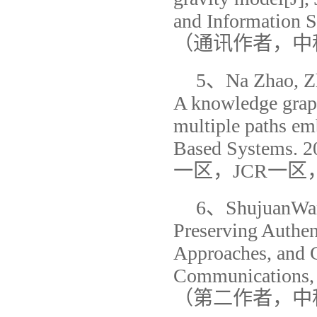
and Information S
（通讯作者，中科
5、Na Zhao, Z
A knowledge grap
multiple paths e
Based System
一区，JCR一区，I
6、ShujuanWa
Preserving Authent
Approaches, and C
Communications, 
（第二作者，中科院