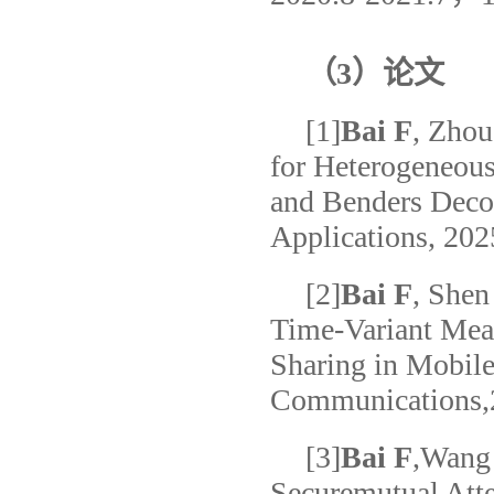
（3）论文
[1]
Bai F
, Zhou
for Heterogeneou
and Benders Deco
Applications, 202
[2]
Bai F
, Shen
Time-Variant Mea
Sharing in Mobile
Communications,2
[3]
Bai F
,Wang 
Securemutual Att