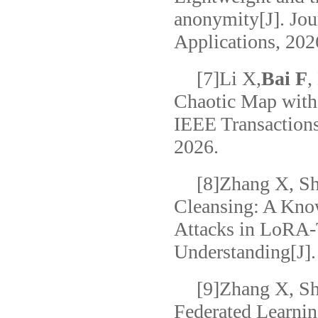
anonymity[J]. Jou
Applications, 202
[7]Li X,
Bai F
,
Chaotic Map with
IEEE Transactions
2026.
[8]Zhang X, Sh
Cleansing: A Kno
Attacks in LoRA-
Understanding[J]
[9]Zhang X, Sh
Federated Learning