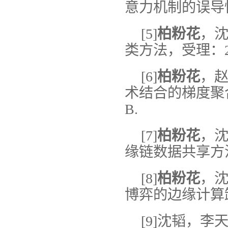
意力机制的误导性知
[5]
柏粉花
，沈
类方法，受理：2025
[6]
柏粉花
，赵
术结合的梯度聚合
B.
[7]
柏粉花
，沈
缘链数据共享方法，授
[8]
柏粉花
，沈
博弈的边缘计算卸载
[9]沈韬，李