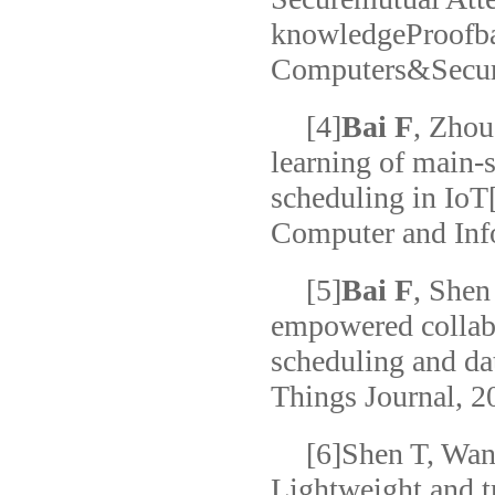
knowledgeProofba
Computers&Securi
[4]
Bai F
, Zhou
learning of main-s
scheduling in IoT
Computer and Info
[5]
Bai F
, Shen
empowered collabo
scheduling and dat
Things Journal, 2
[6]Shen T, Wan
Lightweight and t