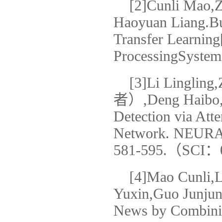
[2]Cunli Mao,
Haoyuan Liang.Bu
Transfer Learning
ProcessingSyste
[3]Li Lingli
者）,Deng Haibo,Ji
Detection via Att
Network. NEURA
581-595.（SCI：
[4]Mao Cunli,
Yuxin,Guo Junjun
News by Combini