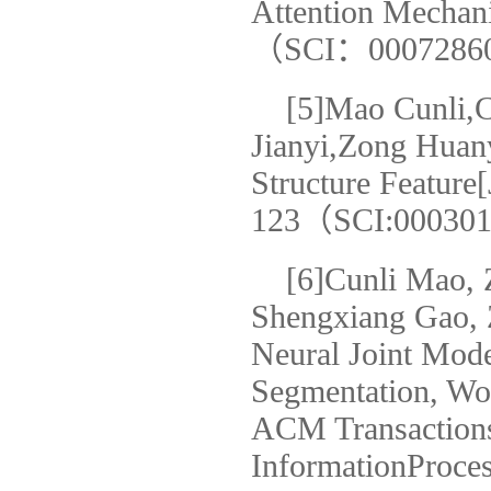
Attention Mechan
（SCI：0007286
[5]Mao Cunli,
Jianyi,Zong Huan
Structure Feature
123（SCI:00030
[6]Cunli Mao
Shengxiang Gao,
Neural Joint Mod
Segmentation, Wo
ACM Transaction
InformationProces