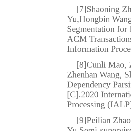
[7]Shaoning
Yu,Hongbin Wang
Segmentation for
ACM Transaction
Information Proce
[8]Cunli Mao
Zhenhan Wang, S
Dependency Parsi
[C].2020 Internat
Processing (IALP
[9]Peilian Z
Yu.Semi-supervise