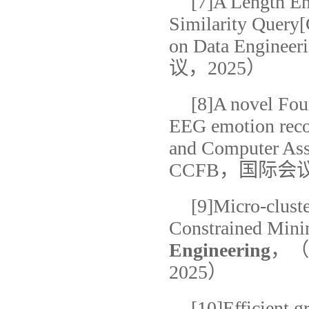
[7]A Length E
Similarity Query[
on Data Engineer
议，2025）
[8]A novel Fou
EEG emotion reco
and Computer Ass
CCFB，国际会议
[9]Micro-clust
Constrained Min
Engineering
，（
2025）
[10]Efficient 