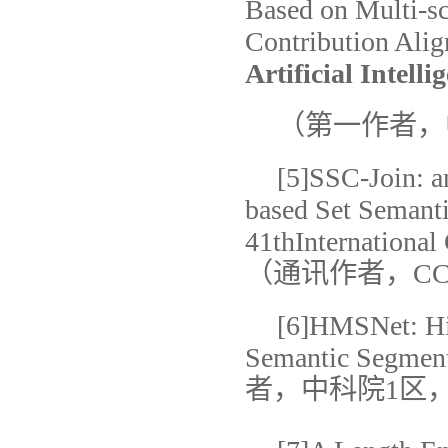
Based on Multi-s
Contribution Ali
Artificial Intell
（第一作者，中
[5]SSC-Join: a
based Set Semanti
41th
International
（通讯作者，CCF
[6]HMSNet: Hi
Semantic Segmen
者，中科院1区，