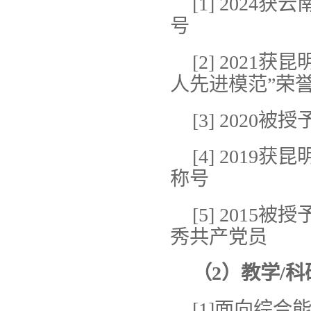
[1] 202
号
[2] 202
人先进模范”荣
[3] 202
[4] 201
称号
[5] 201
秀共产党员
（
2
）
教学/科
[1]面向综