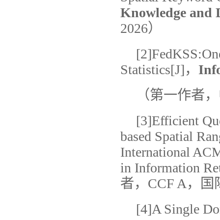
Knowledge and D
2026）
[2]FedKSS:One
Statistics[J]，
Inf
（第一作者，中
[3]Efficient Q
based Spatial Ran
International AC
in Information R
者，CCF A，国
[4]A Single Do