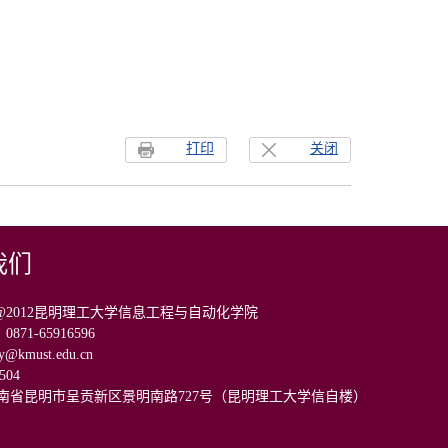
打印
关闭
我们
ight@2012昆明理工大学信息工程与自动化学院
71-65916596
kmust.edu.cn
504
云南省昆明市呈贡新区景明南路727号（昆明理工大学信自楼）